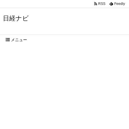
RSS
Feedly
日経ナビ
メニュー