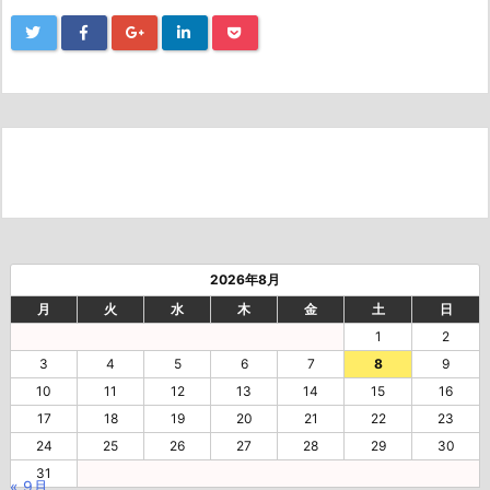
2026年8月
月
火
水
木
金
土
日
1
2
3
4
5
6
7
8
9
10
11
12
13
14
15
16
17
18
19
20
21
22
23
24
25
26
27
28
29
30
31
« 9月