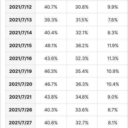
2021/7/12
40.7%
30.8%
9.9%
2021/7/13
39.3%
31.5%
7.8%
2021/7/14
40.4%
32.1%
8.3%
2021/7/15
48.1%
36.2%
11.9%
2021/7/16
43.6%
32.3%
11.3%
2021/7/19
46.3%
35.4%
10.9%
2021/7/20
46.7%
36.3%
10.4%
2021/7/21
43.8%
34.8%
9.0%
2021/7/26
40.3%
33.6%
6.7%
2021/7/27
40.8%
32.7%
8.1%