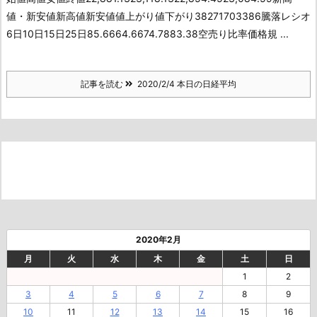
値・新安値新高値新安値値上がり値下がり38271703386騰落レシオ
6日10日15日25日85.6664.6674.7883.38空売り比率価格規 ...
記事を読む
2020/2/4 本日の日経平均
2020年2月
月
火
水
木
金
土
日
1
2
3
4
5
6
7
8
9
10
11
12
13
14
15
16